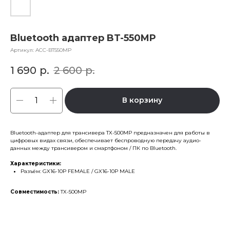
Bluetooth адаптер BT-550MP
Артикул:
ACC-BT550MP
1 690
р.
2 600
р.
В корзину
Bluetooth-адаптер для трансивера TX-500MP предназначен для работы в
цифровых видах связи, обеспечивает беспроводную передачу аудио-
данных между трансивером и смартфоном / ПК по Bluetooth.
Характеристики:
Разъём: GX16-10P FEMALE / GX16-10P MALE
Совместимость:
TX-500MP