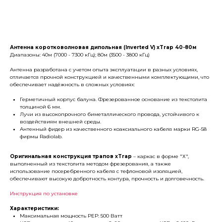
В корзину
Антенна коротковолновая дипольная (Inverted V) xTrap 40-80м
Диапазоны: 40м (7000 - 7300 кГц); 80м (3500 - 3800 кГц)
Антенна разработана с учетом опыта эксплуатации в разных условиях,
отличается прочной конструкцией и качественными комплектующими, что
обеспечивает надёжность в сложных условиях:
Герметичный корпус балуна. Фрезерованное основание из текстолита
толщиной 6 мм.
Лучи из высокопрочного биметаллического провода, устойчивого к
воздействиям внешней среды.
Антенный фидер из качественного коаксиального кабеля марки RG-58
фирмы Radiolab.
Оригинальная конструкция трапов xTrap
– каркас в форме "Х",
выполненный из текстолита методом фрезерования, а также
использование посеребренного кабеля с тефлоновой изоляцией,
обеспечивают высокую добротность контура, прочность и долговечность.
Инструкция по установке
Характеристики:
Максимальная мощность PEP: 500 Ватт