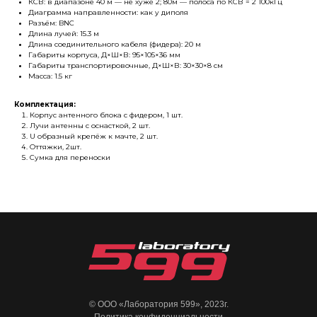
КСВ: в диапазоне 40 м — не хуже 2; 80м — полоса по КСВ = 2 100кГц
Диаграмма направленности: как у диполя
Разъём: BNC
Длина лучей: 15.3 м
Длина соединительного кабеля (фидера): 20 м
Габариты корпуса, Д×Ш×В: 95×105×36 мм
Габариты транспортировочные, Д×Ш×В: 30×30×8 см
Масса: 1.5 кг
Комплектация:
Корпус антенного блока с фидером, 1 шт.
Лучи антенны с оснасткой, 2 шт.
U образный крепёж к мачте, 2 шт.
Оттяжки, 2шт.
Сумка для переноски
© ООО «Лаборатория 599», 2023г.
Политика конфиденциальности