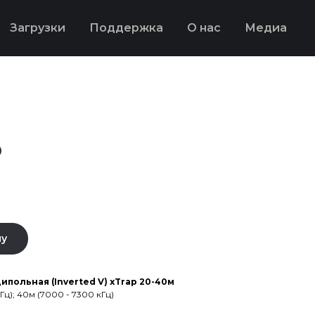
Загрузки
Поддержка
О нас
Медиа
0
ну
польная (Inverted V) xTrap 20-40м
Гц); 40м (7000 - 7300 кГц)