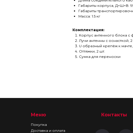
Длина соединительного кабе
Габариты корпуса, Д×Ш×В: 9
Габариты транспортировочн
Масса: 1.5 кг
Комплектация:
Корпус антенного блока с ф
Лучи антенны с оснасткой, 2
U образный крепёж к мачте, 
Оттяжки, 2 шт.
Сумка для переноски
Меню
Контакты
Покупка
Доставка и оплата