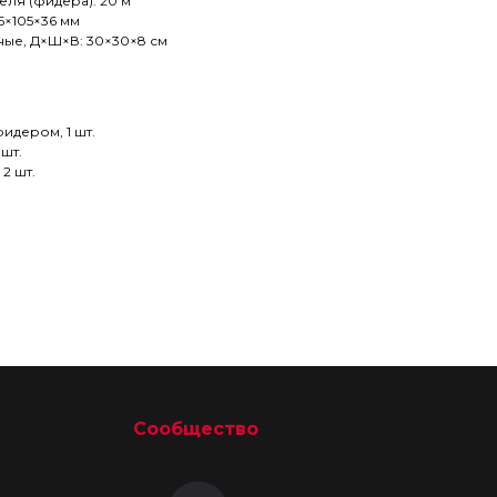
ля (фидера): 20 м
5×105×36 мм
ые, Д×Ш×В: 30×30×8 см
идером, 1 шт.
 шт.
2 шт.
Сообщество