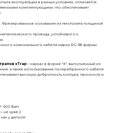
опыта эксплуатации в разных условиях, отличается
ственными комплектующими, что обеспечивает
:
. Фрезерованное основание из текстолита толщиной
металлического провода, устойчивого к
ы.
енного коаксиального кабеля марки RG-58 фирмы
трапов xTrap
– каркас в форме "Х", выполненный из
ния, а также использование посеребренного кабеля
печивают высокую добротность контура, прочность и
: 500 Ватт
— не хуже 2
 как у диполя