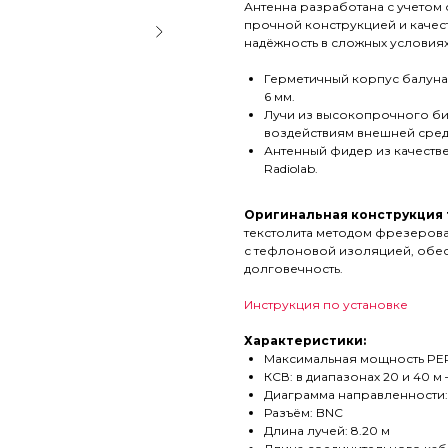
Антенна разработана с учетом 
прочной конструкцией и каче
надёжность в сложных условиях
Герметичный корпус балуна
6 мм.
Лучи из высокопрочного би
воздействиям внешней сред
Антенный фидер из качеств
Radiolab.
Оригинальная конструкция 
текстолита методом фрезерова
с тефлоновой изоляцией, обес
долговечность.
Инструкция по установке
Характеристики:
Максимальная мощность PEP
КСВ: в диапазонах 20 и 40 м 
Диаграмма направленности:
Разъём: BNC
Длина лучей: 8.20 м