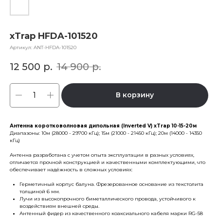
xTrap HFDA-101520
Артикул:
ANT-HFDA-101520
12 500
р.
14 900
р.
В корзину
Антенна коротковолновая дипольная (Inverted V) xTrap 10-15-20м
Диапазоны: 10м (28000 - 29700 кГц); 15м (21000 - 21450 кГц); 20м (14000 - 14350
кГц)
Антенна разработана с учетом опыта эксплуатации в разных условиях,
отличается прочной конструкцией и качественными комплектующими, что
обеспечивает надёжность в сложных условиях:
Герметичный корпус балуна. Фрезерованное основание из текстолита
толщиной 6 мм.
Лучи из высокопрочного биметаллического провода, устойчивого к
воздействиям внешней среды.
Антенный фидер из качественного коаксиального кабеля марки RG-58