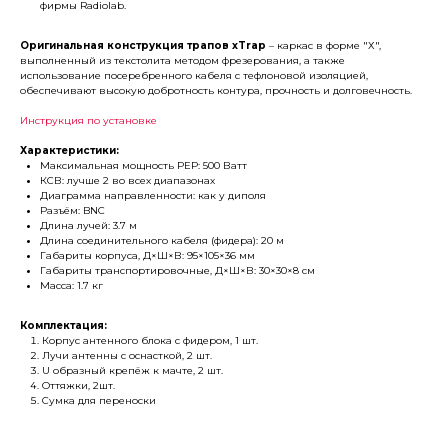
фирмы Radiolab.
Оригинальная конструкция трапов xTrap
– каркас в форме "Х",
выполненный из текстолита методом фрезерования, а также
использование посеребренного кабеля с тефлоновой изоляцией,
обеспечивают высокую добротность контура, прочность и долговечность.
Инструкция по установке
Характеристики:
Максимальная мощность PEP: 500 Ватт
КСВ: лучше 2 во всех диапазонах
Диаграмма направленности: как у диполя
Разъём: BNC
Длина лучей: 3.7 м
Длина соединительного кабеля (фидера): 20 м
Габариты корпуса, Д×Ш×В: 95×105×36 мм
Габариты транспортировочные, Д×Ш×В: 30×30×8 см
Масса: 1.7 кг
Комплектация:
Корпус антенного блока с фидером, 1 шт.
Лучи антенны с оснасткой, 2 шт.
U образный крепёж к мачте, 2 шт.
Оттяжки, 2шт.
Сумка для переноски