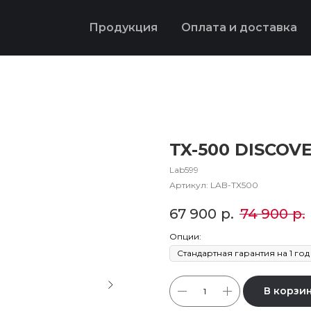
Продукция
Оплата и доставка
TX-500 DISCOV
Lab599
Артикул:
LAB-TX500
67 900
р.
74 900
р.
Опции:
В корзи