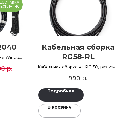
ДОСТАВКА
БЕСПЛАТНО
2040
Кабельная сборка
RG58-RL
вая Windom
0-40 м
Кабельная сборка на RG-58, разъемы
00
р.
BNC-M
990
р.
В НАЛИЧИИ
Подробнее
В корзину