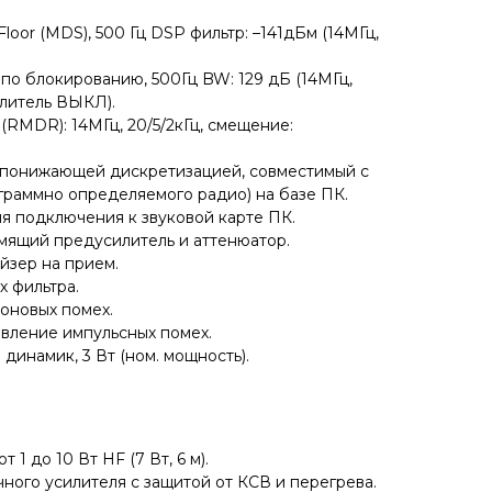
Floor (MDS), 500 Гц DSP фильтр: –141дБм (14МГц,
по блокированию, 500Гц BW: 129 дБ (14МГц,
илитель ВЫКЛ).
RMDR): 14МГц, 20/5/2кГц, смещение:
 понижающей дискретизацией, совместимый с
раммно определяемого радио) на базе ПК.
я подключения к звуковой карте ПК.
ящий предусилитель и аттенюатор.
йзер на прием.
 фильтра.
оновых помех.
вление импульсных помех.
динамик, 3 Вт (ном. мощность).
1 до 10 Вт HF (7 Вт, 6 м).
ого усилителя с защитой от КСВ и перегрева.