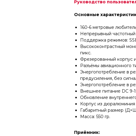
Руководство пользовате
Основные характеристик
160-6 метровые любител
Непрерывный частотный д
Поддержка режимов: SSB
Высококонтрастный мон
пикс.
Фрезерованный корпус и
Разъёмы авиационного ти
Энергопотребление в реж
предусиления, без сигнал
Энергопотребление в реж
Внешнее питание DC 9-1
Обновление внутреннего
Корпус из дюралюминия 
Габаритный размер (Д×Ш×
Масса: 550 гр.
Приёмник: