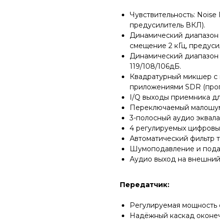
Чувствительность: Noise 
предусилитель ВКЛ).
Динамический диапазон 
смещение 2 кГц, предус
Динамический диапазон (
119/108/106дБ.
Квадратурный микшер с
приложениями SDR (прог
I/Q выходы приемника дл
Переключаемый малошум
3-полосный аудио эквала
4 регулируемых цифровых
Автоматический фильтр т
Шумоподавление и пода
Аудио выход на внешний 
Передатчик:
Регулируемая мощность от 
Надёжный каскад оконечн