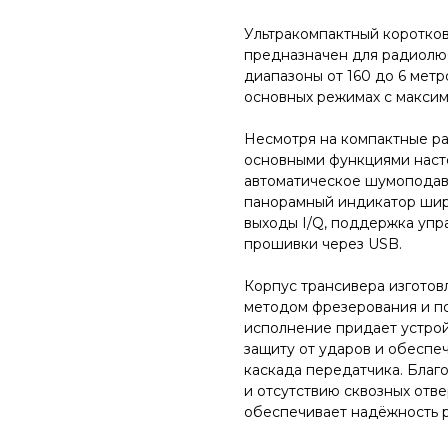
Ультракомпактный коротко
предназначен для радиолюб
диапазоны от 160 до 6 метр
основных режимах с максим
Несмотря на компактные р
основными функциями наст
автоматическое шумоподав
панорамный индикатор шири
выходы I/Q, поддержка упр
прошивки через USB.
Корпус трансивера изготов
методом фрезерования и п
исполнение придает устро
защиту от ударов и обеспе
каскада передатчика. Благ
и отсутствию сквозных отве
обеспечивает надёжность р