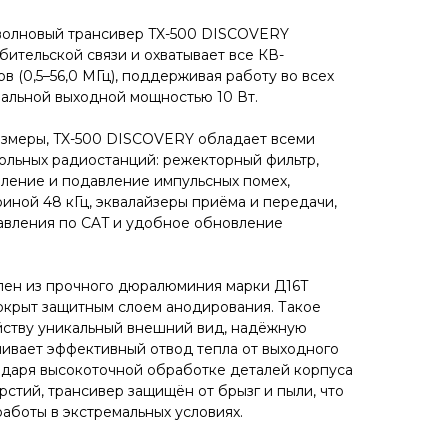
волновый трансивер TX-500 DISCOVERY
ительской связи и охватывает все КВ-
ов (0,5–56,0 МГц), поддерживая работу во всех
альной выходной мощностью 10 Вт.
азмеры, TX-500 DISCOVERY обладает всеми
ольных радиостанций: режекторный фильтр,
ление и подавление импульсных помех,
ной 48 кГц, эквалайзеры приёма и передачи,
авления по CAT и удобное обновление
лен из прочного дюралюминия марки Д16Т
окрыт защитным слоем анодирования. Такое
йству уникальный внешний вид, надёжную
чивает эффективный отвод тепла от выходного
одаря высокоточной обработке деталей корпуса
рстий, трансивер защищён от брызг и пыли, что
аботы в экстремальных условиях.