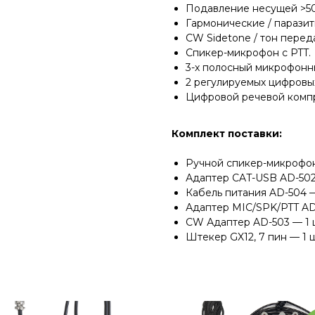
Подавление несущей >50
Гармонические / парази
CW Sidetone / тон перед
Спикер-микрофон с PTT.
3-х полосный микрофонн
2 регулируемых цифровых
Цифровой речевой комп
Комплект поставки:
Ручной спикер-микрофон
Адаптер CAT-USB AD-502
Кабель питания AD-504 —
Адаптер MIC/SPK/PTT AD-
CW Адаптер AD-503 — 1 
Штекер GX12, 7 пин — 1 ш