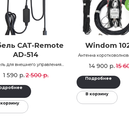
бель CAT-Remote
Windom 10
AD-514
Антенна коротковолно
на диапазоны 10-2
ль для внешнего управления
14 900
р.
15 6
В НАЛИЧИИ
сивером по CAT через USB-C
1 590
р.
2 500
р.
В НАЛИЧИИ
Подробнее
одробнее
В корзину
 корзину