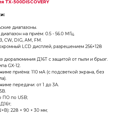
ля TX-500DISCOVERY
и:
ьские диапазоны.
иапазон на приём: 0.5 - 56.0 МГц.
, CW, DIG, AM, FM.
охромный LCD дисплей, разрешением 256×128
з дюралюминия Д16Т с защитой от пыли и брызг.
па GX-12.
име приёма: 110 мА (с подсветкой экрана, без
а).
име передачи: от 1 до 3A.
5В.
 ПО по USB;
Д16т;
В): 228 × 90 × 30 мм;