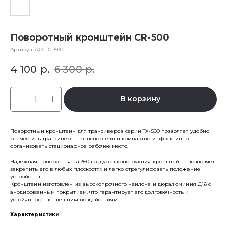
Поворотный кронштейн CR-500
Артикул:
ACC-CR500
4 100
р.
6 300
р.
В корзину
Поворотный кронштейн для трансиверов серии TX-500 позволяет удобно
разместить трансивер в транспорте или компактно и эффективно
организовать стационарное рабочее место.
Надёжная поворотная на 360 градусов конструкция кронштейна позволяет
закрепить его в любых плоскостях и легко отрегулировать положение
устройства.
Кронштейн изготовлен из высокопрочного нейлона и дюралюминия Д16 с
анодированным покрытием, что гарантирует его долговечность и
устойчивость к внешним воздействиям.
Характеристики