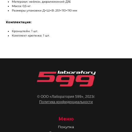
Материал: нейлон, дюралюминий Д16
Масса: 0,5 кг.
Размеры упаковки Д×Ш×В: 251×110×110 мм
Комплектация:
Кронштейн: 1 шт.
Комплект крепежа: 1 шт.
© ООО «Лаборатория 599», 2023г.
Политика конфиденциальности
Меню
Покупка